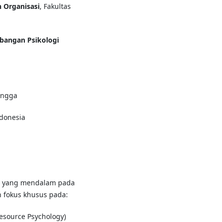
 Organisasi
, Fakultas
bangan Psikologi
langga
ndonesia
set yang mendalam pada
n fokus khusus pada:
source Psychology)