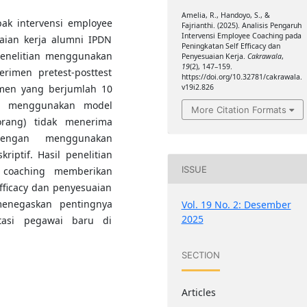
Amelia, R., Handoyo, S., &
pak intervensi employee
Fajrianthi. (2025). Analisis Pengaruh
Intervensi Employee Coaching pada
uaian kerja alumni IPDN
Peningkatan Self Efficacy dan
penelitian menggunakan
Penyesuaian Kerja.
Cakrawala
,
19
(2), 147–159.
rimen pretest-posttest
https://doi.org/10.32781/cakrawala.
v19i2.826
imen yang berjumlah 10
ng menggunakan model
More Citation Formats
rang) tidak menerima
 dengan menggunakan
riptif. Hasil penelitian
ISSUE
 coaching memberikan
fficacy dan penyesuaian
 menegaskan pentingnya
Vol. 19 No. 2: Desember
2025
asi pegawai baru di
SECTION
Articles