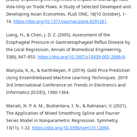
Vola-tility on Trade Flows: A Study of Selected Developed and
Developing Asian Economies. PLoS ONE, 18(10 October), 1–
16.
https://doi.org/10.1371/journal.pone.0291261
.
Liang, H., & Chen, J. D. Z. (2005). Assessment of the
Esophageal Pressure in Gastroesophageal Reflux Disease by
the Local Regression. Annals of Biomedical Engineering,
33(6), 847–853.
https://doi.org/10.1007/s10439-005-2866-8
.
Manjula, K, A,, & Karthikeyan, P. (2019). Gold Price Prediction
Using Ensemblebased Machine Learning Techniques. 2019
3rd International Conference on Trends in Electronics and
Informatics (ICOEI), 1360-1364.
Mariati, N. P. A. M., Budiantara, I. N., & Ratnasari, V. (2021).
The Application of Mixed Smoothing Spline and Fourier
Series Model in Nonparametric Regression. Symmetry,
13(11), 1-22.
https://doi.org/10.3390/sym13112094
.