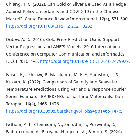
Chiang, T. C. (2022). Can Gold or Silver Be Used As a Hedge
Against Policy Uncertainty and COVID-19 in the Chinese
Market?. China Finance Review International, 12(4), 571-600.
https://doi.org/10.1108/CFRI-12-2021-0232
.
Dubey, A. D. (2016). Gold Price Prediction Using Support
Vector Regression and ANFIS Models. 2016 International
Conference on Computer Communication and Informatics,
ICCCI 2016, 1–6.
https://doi.org/10.1109/ICCCI.2016.7479929
.
Faisol, F., Ukhrowi, P., Mardianto, M. F. F., Yudistira, I., &
Kuzairi, K. (2022). Comparison of Salinity and Seawater
Temperature Predictions Using Var and Biresponse Fourier
Series Estimator. BAREKENG: Jurnal Ilmu Matematika Dan
Terapan, 16(4), 1465–1476.
https://doi.org/10.30598/barekengvol16iss4pp1465-1476
.
Fathoni, A. I., Chamidah, N., Saifudin, T., Purwanto, D.,
Fadlurohman, A., Fitriyana Ningrum, A., & Amri, S. (2024).