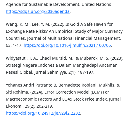
Agenda for Sustainable Development. United Nations
https://sdgs.un.org/2030agenda
.
Wang, K. M., Lee, Y. M. (2022). Is Gold A Safe Haven for
Exchange Rate Risks? An Empirical Study of Major Currency
Countries. Journal of Multinational Financial Management,
63, 1-17.
https://doi.org/10.1016/j.mulfin.2021.100705
.
Widyastuti, T. A., Chadi Mursid, M., & Mubarok, M. S. (2023).
Strategi Negara Indonesia Dalam Menghadapi Ancaman
Resesi Global. Jurnal Sahmiyya, 2(1), 187-197.
Yohanes Andri Putranto B, Bernadette Robiani, Mukhlis, &
Siti Rohima. (2024). Error Correction Model (ECM) For
Macroeconomic Factors And LQ45 Stock Price Index. Jurnal
Ekonomi, 29(2), 202-219.
https://doi.org/10.24912/je.v29i2.2232
.