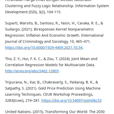
Clustering and Fuzzy Logic Relationship. Information System
Development (ISD), 3(2), 104-115.
Suparti, Warsito, B., Santoso, R., Yasin, H., Caraka, R. E., &
Sudargo. (2021). Biresponses Kernel Nonparametric
Regression: Inflation And Economic Growth. International
Journal of Criminology and Sociology, 10, 465–471.
https://doi.org/10.6000/1929-4409.2021.10.54
.
Tho, Z. Y., Hui, F. K. C., & Zou, T. (2024). Joint Mean and
Correlation Regression Models for Multivariate Data.
http://arxiv.org/abs/2402.12803
.
Tripurana, N., Kar, B., Chakravarty, S., Paikaray, B. K., &
Satpathy, S. (2021). Gold Price Prediction Using Machine
Learning Techniques. CEUR Workshop Proceedings,
3283(Icoei), 274–281.
https://doi.org/10.54097/gdm0kc53
United Nations. (2015). Transforming Our World: The 2030