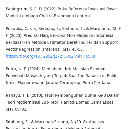
Paningrum, S. E. D. (2022). Buku Referensi Investasi Pasar
Modal. Lembaga Chakra Brahmana Lentera.
Purwoko, C. F. F., Sediono, S., Saifudin, T., & Mardianto, M. F.
F. (2023). Prediksi Harga Ekspor Non Migas di Indonesia
Berdasarkan Metode Estimator Deret Fourier dan Support
Vector Regression. Inferensi, 6(1), 45-55.
https://doi.org/10.12962/j27213862.v6i1.15558
Putra, N. P. (2024). Memahami Inti Masalah Ekonomi-
Penyebab Masalah yang Terjadi Saat Ini: Rahasia di Balik
Krisis Ekonomi yang Jarang Terungkap. Putra Perdana.
Rahayu, T. I. (2010). Teori Pembangunan Dunia Ke-3 Dalam
Teori Modernisasi Sub Teori Harrod-Domar. Gema Eksos,
6(1), 69–82.
Sitohang, S., & Marubah Siringo, A. (2018). Analisis
Peramalan Harga Emas dengan Metode Automatic