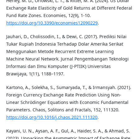
Herley, M. D., Orlowski, L. T., & Ritter, M. A. (2024). US Dollar
Exchange Rate Elasticity of Gold Returns at Different Federal
Fund Rate Zones. Economies, 12(9), 1-10.
https://doi.org/10.3390/economies12090229
.
Jauhari, D., Cholissodin, I., & Dewi, C. (2017). Prediksi Nilai
Tukar Rupiah Indonesia Terhadap Dolar Amerika Serikat
Menggunakan Metode Recurrent Extreme Learning
Machine Neural Network. Jurnal Pengembangan Teknologi
Informasi dan Ilmu Komputer (J-PTIIK) Universitas
Brawijaya, 1(11), 1188–1197.
Kartono, A., Solekha, S., Sumaryada, T., & Irmansyah. (2021).
Foreign Currency Exchange Rate Prediction Using Non-
Linear Schrödinger Equations with Economic Fundamental
Parameters. Chaos, Solitons and Fractals, 152, 111320.
https://doi.org/10.1016/j.chaos.2021.111320
.
Kayani, U. N., Aysan, A. F., Gul, A., Haider, S. A., & Ahmad, S.
(2023). Unpacking the Asymmetric Impact of Exchange Rate