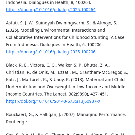
Indonesia. Dialogues in Health, 8, 100264.
https://doi.org/10.1016/j.dialog.2025.100264
.
Astuti, S. J. W., Suindyah Dwiningwarni, S., & Atmojo, S.
(2025). Modeling Environmental Interactions and
Collaborative Interventions for Childhood Stunting: A Case
From Indonesia. Dialogues in Health, 6, 100206.
https://doi.org/10.1016/j.dialog.2025.100206
.
Black, R. E., Victora, C. G., Walker, S. P., Bhutta, Z. A.,
Christian, P., de Onis, M., Ezzati, M., Grantham-McGregor, S.,
Katz, J., Martorell, R., & Uauy, R. (2013). Maternal and Child
Undernutrition and Overweight in Low-Income and Middle-
Income Countries. The Lancet, 382(9890), 427–451.
https://doi.org/10.1016/S0140-6736(13)60937-X
.
Bouckaert, G., & Halligan, J. (2007). Managing Performance.
Routledge.
Cao, S., Xie, M., Jia, C., Zhang, Y., Gong, J., Wang, B., Qin, N.,