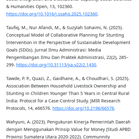
& Humanities Open, 13, 102360.
https://doi.org/10.1016/j.ssaho.2025.102360
.
Taufiq, M., Nur Afandi, M., & Suzylah Sohaimi, N. (2025).
Conceptual Model of Collaborative Planning for Stunting
Intervention in the Perspective of Sustainable Development
Goals (SDGs). Jurnal Ilmu Administrasi: Media
Pengembangan Ilmu Dan Praktek Administrasi, 22(2), 285–
299.
https://doi.org/10.31113/jia.v22i2.1430
.
Tawde, P. P., Quazi, Z., Gaidhane, A., & Choudhari, S. (2025).
Association Between Household Livestock Ownership and
Stunting in Children Younger Than 5 Years in Central Rural
India: Protocol for a Case-Control Study. JMIR Research
Protocols, 14, e66576.
https://doi.org/10.2196/66576
.
Wahyuni, A. (2023). Pengukuran Kinerja Pemerintah Daerah
dengan Menggunakan Prinsip Value for Money (Studi APBD
Provinsi Sumatera Utara 2020-2022). Communnity