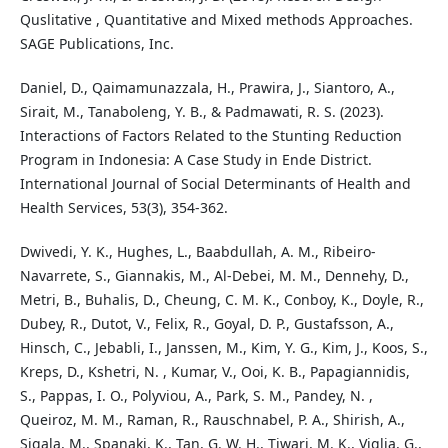
Quslitative , Quantitative and Mixed methods Approaches.
SAGE Publications, Inc.
Daniel, D., Qaimamunazzala, H., Prawira, J., Siantoro, A.,
Sirait, M., Tanaboleng, Y. B., & Padmawati, R. S. (2023).
Interactions of Factors Related to the Stunting Reduction
Program in Indonesia: A Case Study in Ende District.
International Journal of Social Determinants of Health and
Health Services, 53(3), 354-362.
Dwivedi, Y. K., Hughes, L., Baabdullah, A. M., Ribeiro-
Navarrete, S., Giannakis, M., Al-Debei, M. M., Dennehy, D.,
Metri, B., Buhalis, D., Cheung, C. M. K., Conboy, K., Doyle, R.,
Dubey, R., Dutot, V., Felix, R., Goyal, D. P., Gustafsson, A.,
Hinsch, C., Jebabli, I., Janssen, M., Kim, Y. G., Kim, J., Koos, S.,
Kreps, D., Kshetri, N. , Kumar, V., Ooi, K. B., Papagiannidis,
S., Pappas, I. O., Polyviou, A., Park, S. M., Pandey, N. ,
Queiroz, M. M., Raman, R., Rauschnabel, P. A., Shirish, A.,
Sigala, M., Spanaki, K., Tan, G. W. H., Tiwari, M. K., Viglia, G.,