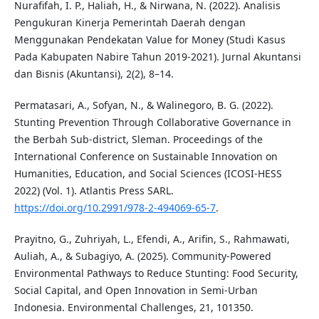
Nurafifah, I. P., Haliah, H., & Nirwana, N. (2022). Analisis
Pengukuran Kinerja Pemerintah Daerah dengan
Menggunakan Pendekatan Value for Money (Studi Kasus
Pada Kabupaten Nabire Tahun 2019-2021). Jurnal Akuntansi
dan Bisnis (Akuntansi), 2(2), 8–14.
Permatasari, A., Sofyan, N., & Walinegoro, B. G. (2022).
Stunting Prevention Through Collaborative Governance in
the Berbah Sub-district, Sleman. Proceedings of the
International Conference on Sustainable Innovation on
Humanities, Education, and Social Sciences (ICOSI-HESS
2022) (Vol. 1). Atlantis Press SARL.
https://doi.org/10.2991/978-2-494069-65-7
.
Prayitno, G., Zuhriyah, L., Efendi, A., Arifin, S., Rahmawati,
Auliah, A., & Subagiyo, A. (2025). Community-Powered
Environmental Pathways to Reduce Stunting: Food Security,
Social Capital, and Open Innovation in Semi-Urban
Indonesia. Environmental Challenges, 21, 101350.