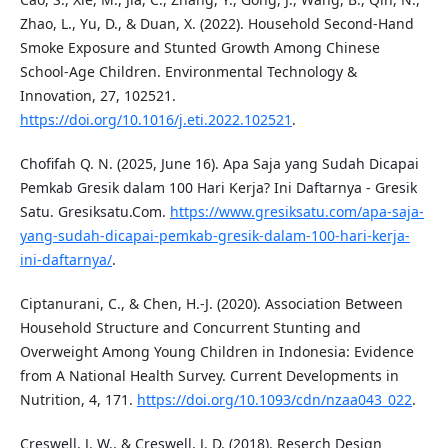
Zhao, L., Yu, D., & Duan, X. (2022). Household Second-Hand
Smoke Exposure and Stunted Growth Among Chinese
School-Age Children. Environmental Technology &
Innovation, 27, 102521.
https://doi.org/10.1016/j.eti.2022.102521
.
Chofifah Q. N. (2025, June 16). Apa Saja yang Sudah Dicapai
Pemkab Gresik dalam 100 Hari Kerja? Ini Daftarnya - Gresik
Satu. Gresiksatu.Com.
https://www.gresiksatu.com/apa-saja-
yang-sudah-dicapai-pemkab-gresik-dalam-100-hari-kerja-
ini-daftarnya/
.
Ciptanurani, C., & Chen, H.-J. (2020). Association Between
Household Structure and Concurrent Stunting and
Overweight Among Young Children in Indonesia: Evidence
from A National Health Survey. Current Developments in
Nutrition, 4, 171.
https://doi.org/10.1093/cdn/nzaa043_022
.
Creswell, J. W., & Creswell, J. D. (2018). Reserch Design