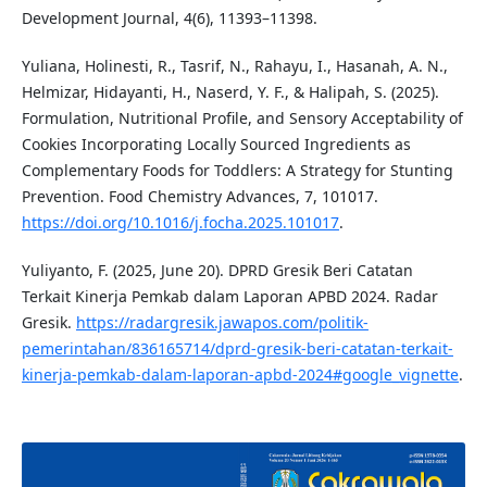
Development Journal, 4(6), 11393–11398.
Yuliana, Holinesti, R., Tasrif, N., Rahayu, I., Hasanah, A. N.,
Helmizar, Hidayanti, H., Naserd, Y. F., & Halipah, S. (2025).
Formulation, Nutritional Profile, and Sensory Acceptability of
Cookies Incorporating Locally Sourced Ingredients as
Complementary Foods for Toddlers: A Strategy for Stunting
Prevention. Food Chemistry Advances, 7, 101017.
https://doi.org/10.1016/j.focha.2025.101017
.
Yuliyanto, F. (2025, June 20). DPRD Gresik Beri Catatan
Terkait Kinerja Pemkab dalam Laporan APBD 2024. Radar
Gresik.
https://radargresik.jawapos.com/politik-
pemerintahan/836165714/dprd-gresik-beri-catatan-terkait-
kinerja-pemkab-dalam-laporan-apbd-2024#google_vignette
.