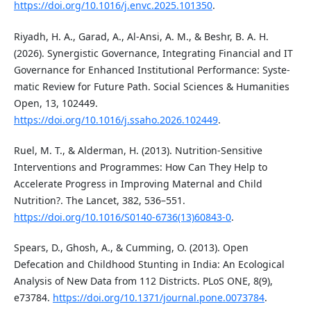
https://doi.org/10.1016/j.envc.2025.101350
.
Riyadh, H. A., Garad, A., Al-Ansi, A. M., & Beshr, B. A. H.
(2026). Synergistic Governance, Integrating Financial and IT
Governance for Enhanced Institutional Performance: Syste-
matic Review for Future Path. Social Sciences & Humanities
Open, 13, 102449.
https://doi.org/10.1016/j.ssaho.2026.102449
.
Ruel, M. T., & Alderman, H. (2013). Nutrition-Sensitive
Interventions and Programmes: How Can They Help to
Accelerate Progress in Improving Maternal and Child
Nutrition?. The Lancet, 382, 536–551.
https://doi.org/10.1016/S0140-6736(13)60843-0
.
Spears, D., Ghosh, A., & Cumming, O. (2013). Open
Defecation and Childhood Stunting in India: An Ecological
Analysis of New Data from 112 Districts. PLoS ONE, 8(9),
e73784.
https://doi.org/10.1371/journal.pone.0073784
.