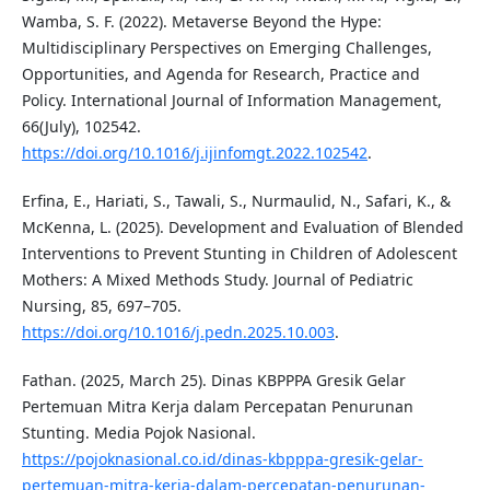
Wamba, S. F. (2022). Metaverse Beyond the Hype:
Multidisciplinary Perspectives on Emerging Challenges,
Opportunities, and Agenda for Research, Practice and
Policy. International Journal of Information Management,
66(July), 102542.
https://doi.org/10.1016/j.ijinfomgt.2022.102542
.
Erfina, E., Hariati, S., Tawali, S., Nurmaulid, N., Safari, K., &
McKenna, L. (2025). Development and Evaluation of Blended
Interventions to Prevent Stunting in Children of Adolescent
Mothers: A Mixed Methods Study. Journal of Pediatric
Nursing, 85, 697–705.
https://doi.org/10.1016/j.pedn.2025.10.003
.
Fathan. (2025, March 25). Dinas KBPPPA Gresik Gelar
Pertemuan Mitra Kerja dalam Percepatan Penurunan
Stunting. Media Pojok Nasional.
https://pojoknasional.co.id/dinas-kbpppa-gresik-gelar-
pertemuan-mitra-kerja-dalam-percepatan-penurunan-