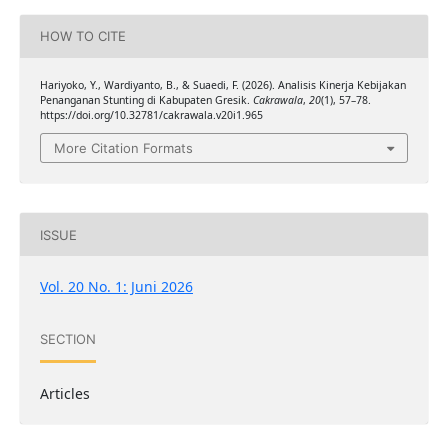
HOW TO CITE
Hariyoko, Y., Wardiyanto, B., & Suaedi, F. (2026). Analisis Kinerja Kebijakan
Penanganan Stunting di Kabupaten Gresik.
Cakrawala
,
20
(1), 57–78.
https://doi.org/10.32781/cakrawala.v20i1.965
More Citation Formats
ISSUE
Vol. 20 No. 1: Juni 2026
SECTION
Articles