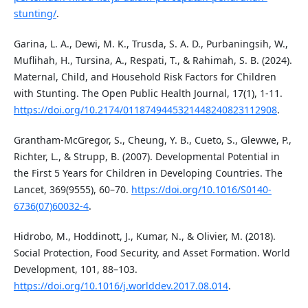
stunting/
.
Garina, L. A., Dewi, M. K., Trusda, S. A. D., Purbaningsih, W.,
Muflihah, H., Tursina, A., Respati, T., & Rahimah, S. B. (2024).
Maternal, Child, and Household Risk Factors for Children
with Stunting. The Open Public Health Journal, 17(1), 1-11.
https://doi.org/10.2174/0118749445321448240823112908
.
Grantham-McGregor, S., Cheung, Y. B., Cueto, S., Glewwe, P.,
Richter, L., & Strupp, B. (2007). Developmental Potential in
the First 5 Years for Children in Developing Countries. The
Lancet, 369(9555), 60–70.
https://doi.org/10.1016/S0140-
6736(07)60032-4
.
Hidrobo, M., Hoddinott, J., Kumar, N., & Olivier, M. (2018).
Social Protection, Food Security, and Asset Formation. World
Development, 101, 88–103.
https://doi.org/10.1016/j.worlddev.2017.08.014
.