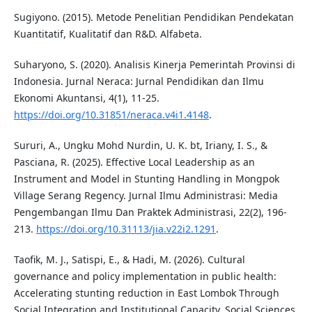
Sugiyono. (2015). Metode Penelitian Pendidikan Pendekatan
Kuantitatif, Kualitatif dan R&D. Alfabeta.
Suharyono, S. (2020). Analisis Kinerja Pemerintah Provinsi di
Indonesia. Jurnal Neraca: Jurnal Pendidikan dan Ilmu
Ekonomi Akuntansi, 4(1), 11-25.
https://doi.org/10.31851/neraca.v4i1.4148
.
Sururi, A., Ungku Mohd Nurdin, U. K. bt, Iriany, I. S., &
Pasciana, R. (2025). Effective Local Leadership as an
Instrument and Model in Stunting Handling in Mongpok
Village Serang Regency. Jurnal Ilmu Administrasi: Media
Pengembangan Ilmu Dan Praktek Administrasi, 22(2), 196-
213.
https://doi.org/10.31113/jia.v22i2.1291
.
Taofik, M. J., Satispi, E., & Hadi, M. (2026). Cultural
governance and policy implementation in public health:
Accelerating stunting reduction in East Lombok Through
Social Integration and Institutional Capacity. Social Sciences