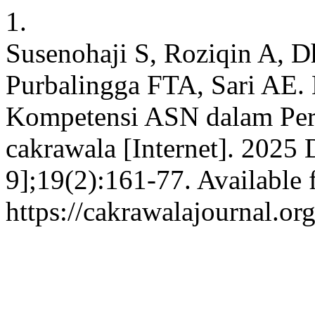
1.
Susenohaji S, Roziqin A, 
Purbalingga FTA, Sari AE.
Kompetensi ASN dalam Per
cakrawala [Internet]. 2025 
9];19(2):161-77. Available 
https://cakrawalajournal.or